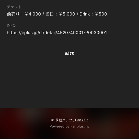
チケット
前売り：￥4,000
当日：￥5,000
Drink：￥500
INFO
https://eplus.jp/sf/detail/4520740001-P0030001
BACK
© 暴動クラブ ,
Fan+Kit
Powered by Fanplus.inc