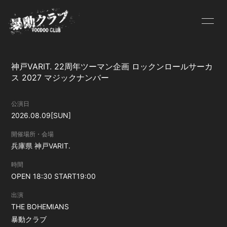
HOME
INFORMATION
神戸VARIT. 22周年ツーマン企画 ロックンロールサーカ
ス 2027 マジックナンバー
SCHEDULE
PROFILE
公演日
VIDEO
DISCOGRAPHY
2026.08.09
[SUN]
開催場所・会場
PHOTO
CONTACT
兵庫県
神戸VARIT.
時間
暴動クラブス
OPEN 18:30 START19:00
トア
出演
THE BOHEMIANS
暴動クラブ