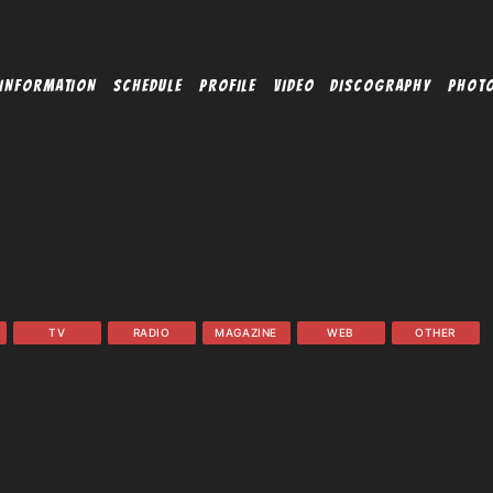
INFORMATION
SCHEDULE
PROFILE
VIDEO
DISCOGRAPHY
PHOT
TV
RADIO
MAGAZINE
WEB
OTHER