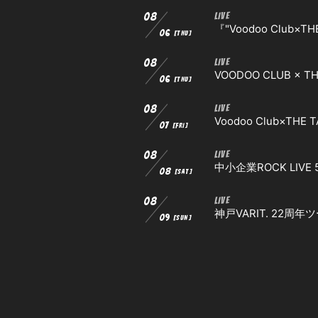
08
LIVE
『"Voodoo Club×THE
06
[THU]
08
LIVE
VOODOO CLUB × TH
06
[THU]
08
LIVE
Voodoo Club×THE T
07
[FRI]
08
LIVE
中小企業ROCK LIV
08
[SAT]
08
LIVE
神戸VARIT. 22
09
[SUN]